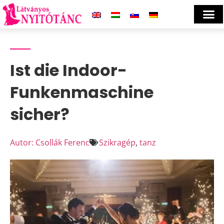
Ist die Indoor-
Funkenmaschine
sicher?
Autor: Csollák Ferenc
Szikragép
,
tanz