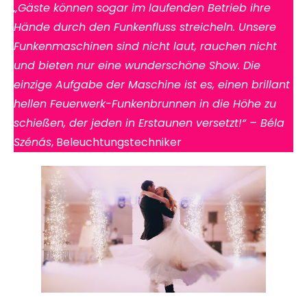
„Gäste können sogar im laufenden Betrieb ihre
Hände durch den Funkenfluss streicheln. Unsere
Funkenmaschinen sind nicht laut, rauchen nicht
und bieten nur eine wunderschöne Show. Die
einzige Aufgabe der Maschine ist es, einen brillant
hellen Feuerwerk-Funkenbrunnen in die Höhe zu
schießen, der jeden in Erstaunen versetzt!“
– Béla
Szénás
, Beleuchtungstechniker