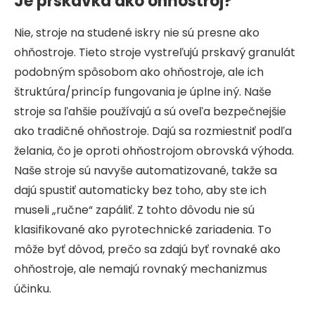
Je prskavka ako ohňostroj?
Nie, stroje na studené iskry nie sú presne ako
ohňostroje. Tieto stroje vystreľujú prskavý granulát
podobným spôsobom ako ohňostroje, ale ich
štruktúra/princíp fungovania je úplne iný. Naše
stroje sa ľahšie používajú a sú oveľa bezpečnejšie
ako tradičné ohňostroje. Dajú sa rozmiestniť podľa
želania, čo je oproti ohňostrojom obrovská výhoda.
Naše stroje sú navyše automatizované, takže sa
dajú spustiť automaticky bez toho, aby ste ich
museli „ručne“ zapáliť. Z tohto dôvodu nie sú
klasifikované ako pyrotechnické zariadenia. To
môže byť dôvod, prečo sa zdajú byť rovnaké ako
ohňostroje, ale nemajú rovnaký mechanizmus
účinku.