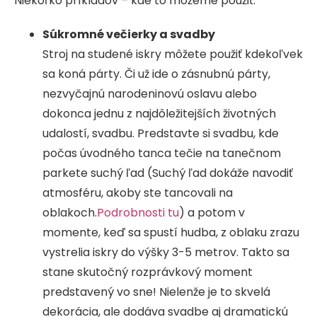
Niekoľko príkladov – kde to môžeme použiť:
Súkromné ​​večierky a svadby
Stroj na studené iskry môžete použiť kdekoľvek
sa koná párty. Či už ide o zásnubnú párty,
nezvyčajnú narodeninovú oslavu alebo
dokonca jednu z najdôležitejších životných
udalostí, svadbu. Predstavte si svadbu, kde
počas úvodného tanca tečie na tanečnom
parkete suchý ľad (Suchý ľad dokáže navodiť
atmosféru, akoby ste tancovali na
oblakoch.
Podrobnosti tu
) a potom v
momente, keď sa spustí hudba, z oblaku zrazu
vystrelia iskry do výšky 3-5 metrov. Takto sa
stane skutočný rozprávkový moment
predstavený vo sne! Nielenže je to skvelá
dekorácia, ale dodáva svadbe aj dramatickú