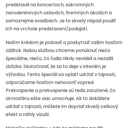
predstavili na koncertoch, súkromných
narodeninových oslavách, firemných akciách a
samozrejme svadbách. Je to skvelý nápad použiť
ich na vrchole predstavení/podujatí.
Naším krédom je pobaviť a poskytnúť vašim hosťom
zážitok. Našou službou chceme ponúknuť niečo
špeciálne, niečo, čo ľudia nikdy nevideli a nezažili
zblízka. Skutočnosť, že sa to deje v interiéri, je
výhodou. Tento špeciál sa oplatí udržať v tajnosti,
odporúčame hosťom nehovoriť vopred.
Prekvapenie a prekvapenie sú teda zaručené, čo
atmosféru ešte viac umocňuje. Ak to dokážete
udržať v tajnosti, môžete im dopriať skvelý celkový
efekt a náhly vizuál.