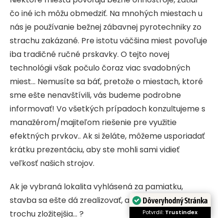
čo iné ich môžu obmedziť. Na mnohých miestach u
nás je používanie bežnej zábavnej pyrotechniky zo
strachu zakázané. Pre istotu väčšina miest povoľuje
iba tradičné ručné prskavky. O tejto novej
technológii však počulo čoraz viac svadobných
miest… Nemusíte sa báť, pretože o miestach, ktoré
sme ešte nenavštívili, vás budeme podrobne
informovať! Vo všetkých prípadoch konzultujeme s
manažérom/majiteľom riešenie pre využitie
efektných prvkov.. Ak si želáte, môžeme usporiadať
krátku prezentáciu, aby ste mohli sami vidieť
veľkosť našich strojov.
Ak je vybraná lokalita vyhlásená za pamiatku,
stavba sa ešte dá zrealizovať, ale administratíva je
Dôveryhodný Stránka
Potvrdil:
Trustindex
trochu zložitejšia… ?