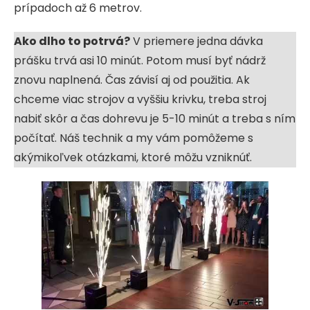
prípadoch až 6 metrov.
Ako dlho to potrvá?
V priemere jedna dávka
prášku trvá asi 10 minút. Potom musí byť nádrž
znovu naplnená. Čas závisí aj od použitia. Ak
chceme viac strojov a vyššiu krivku, treba stroj
nabiť skôr a čas dohrevu je 5-10 minút a treba s ním
počítať. Náš technik a my vám pomôžeme s
akýmikoľvek otázkami, ktoré môžu vzniknúť.