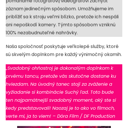
pomáhame fotografovi/videografovi zachytiť
záznam jedinečným spôsobom. Umožňujeme im
priblížiť sa k stroju veľmi blízko, pretože ich nespáli
ani nepoškodí kamery. Týmto spôsobom vzniknú
100% nezabudnuteľné nahrávky.
Naša spoločnosť poskytuje veľkolepé služby, ktoré
sú skvelým doplnkom pre každý výnimočný okamih.
„Svadobný ohňostroj je dokonalým doplnkom k
prvému tancu, pretože vás skutočne dostane ku
hviezdam. Na úvodný tanec stojí za zváženie a
vyžiadanie si kombinácie Suchý ľad. Toto bude
ten najpamätnejší svadobný moment, aký ste si
kedy predstavovali! Naozaj je to ako vo filmoch,
verte mi, ja to viem! – Dóra Film / DF Production