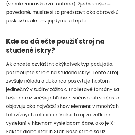
(simulovaná iskrová fontána). Zjednodušene
povedané, musíte si to predstaviť ako obrovskú
prskavku, ale bez jej dymu a tepla.
Kde sa dá ešte použiť stroj na
studené iskry?
Ak chcete ozvláštniť akýkoľvek typ podujatia,
potrebujete stroje na studené iskry! Tento stroj
zvyšuje náladu a dokonca poskytuje hosťom
jedinečný vizuálny zážitok. Trblietavé fontány sa
tešia čoraz väčšej obľube, v súčasnosti sa často
objavujú ako najväčší show element v mnohých
televíznych reláciách. Vidno to aj vo veľkom
vysielaní v hlavnom vysielacom čase, ako je X-
Faktor alebo Star in Star. Naše stroje sa už