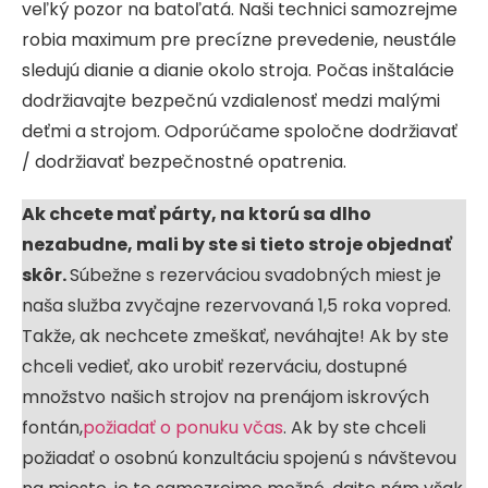
veľký pozor na batoľatá. Naši technici samozrejme
robia maximum pre precízne prevedenie, neustále
sledujú dianie a dianie okolo stroja. Počas inštalácie
dodržiavajte bezpečnú vzdialenosť medzi malými
deťmi a strojom. Odporúčame spoločne dodržiavať
/ dodržiavať bezpečnostné opatrenia.
Ak chcete mať párty, na ktorú sa dlho
nezabudne, mali by ste si tieto stroje objednať
skôr.
Súbežne s rezerváciou svadobných miest je
naša služba zvyčajne rezervovaná 1,5 roka vopred.
Takže, ak nechcete zmeškať, neváhajte! Ak by ste
chceli vedieť, ako urobiť rezerváciu, dostupné
množstvo našich strojov na prenájom iskrových
fontán,
požiadať o ponuku včas
. Ak by ste chceli
požiadať o osobnú konzultáciu spojenú s návštevou