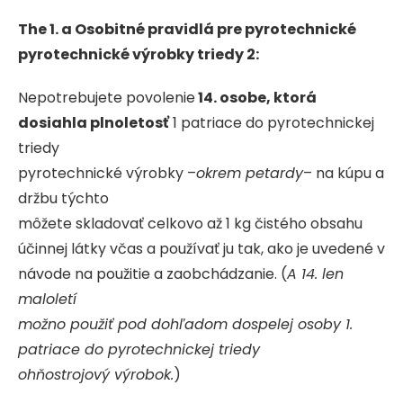
The 1. a Osobitné pravidlá pre pyrotechnické
pyrotechnické výrobky triedy 2:
Nepotrebujete povolenie
14. osobe, ktorá
dosiahla plnoletosť
1 patriace do pyrotechnickej
triedy
pyrotechnické výrobky –
okrem petardy
– na kúpu a
držbu týchto
môžete skladovať celkovo až 1 kg čistého obsahu
účinnej látky včas a používať ju tak, ako je uvedené v
návode na použitie a zaobchádzanie. (
A 14. len
maloletí
možno použiť pod dohľadom dospelej osoby 1.
patriace do pyrotechnickej triedy
ohňostrojový výrobok.
)