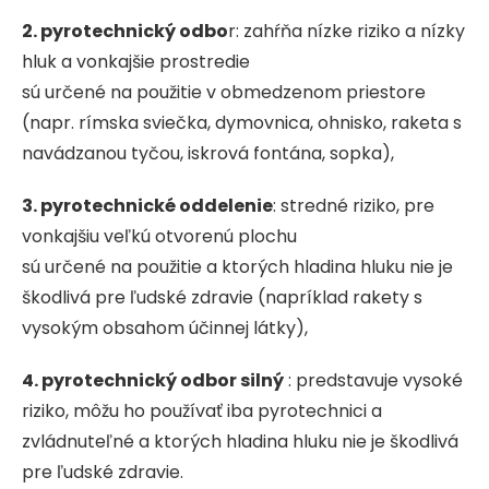
2. pyrotechnický odbo
r: zahŕňa nízke riziko a nízky
hluk a vonkajšie prostredie
sú určené na použitie v obmedzenom priestore
(napr. rímska sviečka, dymovnica, ohnisko, raketa s
navádzanou tyčou, iskrová fontána, sopka),
3. pyrotechnické oddelenie
: stredné riziko, pre
vonkajšiu veľkú otvorenú plochu
sú určené na použitie a ktorých hladina hluku nie je
škodlivá pre ľudské zdravie (napríklad rakety s
vysokým obsahom účinnej látky),
4. pyrotechnický odbor silný
: predstavuje vysoké
riziko, môžu ho používať iba pyrotechnici a
zvládnuteľné a ktorých hladina hluku nie je škodlivá
pre ľudské zdravie.