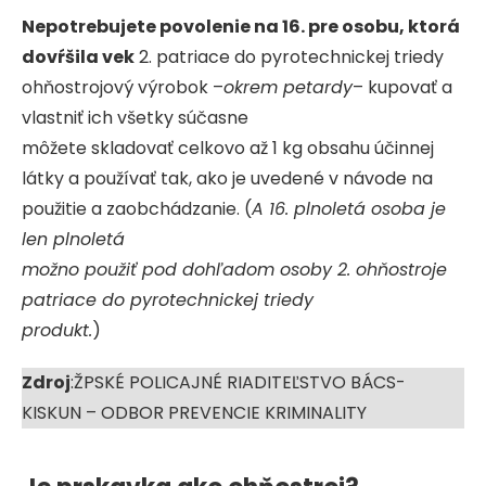
Nepotrebujete povolenie na 16. pre osobu, ktorá
dovŕšila vek
2. patriace do pyrotechnickej triedy
ohňostrojový výrobok –
okrem petardy
– kupovať a
vlastniť ich všetky súčasne
môžete skladovať celkovo až 1 kg obsahu účinnej
látky a používať tak, ako je uvedené v návode na
použitie a zaobchádzanie. (
A 16. plnoletá osoba je
len plnoletá
možno použiť pod dohľadom osoby 2. ohňostroje
patriace do pyrotechnickej triedy
produkt.
)
Zdroj
:ŽPSKÉ POLICAJNÉ RIADITEĽSTVO BÁCS-
KISKUN – ODBOR PREVENCIE KRIMINALITY