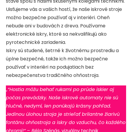
stave spolu s našimi skúsenými kolegami technikmi.
Uisťujeme vás a vašich hostí, že naše iskrové stroje
možno bezpečne používať aj v interiéri. Oheň
nebude ani v budovách z dreva. Používame
elektronické iskry, ktoré sa nekvalifikujú ako
pyrotechnické zariadenia.
Iskry sú studené, šetrné k životnému prostrediu a
úplne bezpečné, takže ich možno bezpečne
používať v interiéri na podujatiach bez
nebezpečenstva tradičného ohňostroja.
„“Hostia môžu behať rukami po prúde iskier aj
počas prevádzky. Naše iskrové automaty nie sú
hlučné, nedymí, len ponúkajú krásny pohľad.
Jedinou úlohou stroja je strieľať brilantne žiarivú
fontánu ohňostroja a iskry do vzduchu, čo každého
ohromí!“
– Béla Szénás
, vizuálny technik