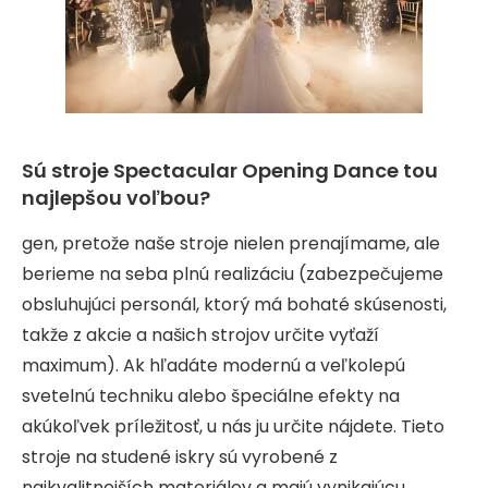
Sú stroje Spectacular Opening Dance tou
najlepšou voľbou?
gen, pretože naše stroje nielen prenajímame, ale
berieme na seba plnú realizáciu (zabezpečujeme
obsluhujúci personál, ktorý má bohaté skúsenosti,
takže z akcie a našich strojov určite vyťaží
maximum). Ak hľadáte modernú a veľkolepú
svetelnú techniku ​​alebo špeciálne efekty na
akúkoľvek príležitosť, u nás ju určite nájdete. Tieto
stroje na studené iskry sú vyrobené z
najkvalitnejších materiálov a majú vynikajúcu