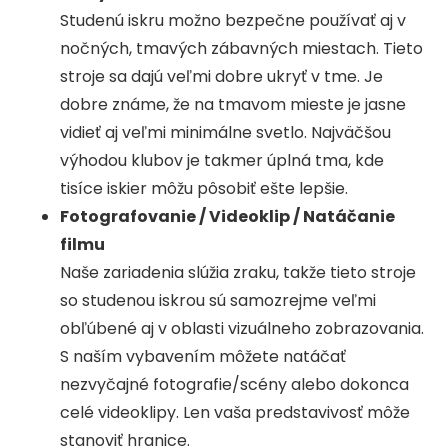
Studenú iskru možno bezpečne používať aj v
nočných, tmavých zábavných miestach. Tieto
stroje sa dajú veľmi dobre ukryť v tme. Je
dobre známe, že na tmavom mieste je jasne
vidieť aj veľmi minimálne svetlo. Najväčšou
výhodou klubov je takmer úplná tma, kde
tisíce iskier môžu pôsobiť ešte lepšie.
Fotografovanie / Videoklip / Natáčanie
filmu
Naše zariadenia slúžia zraku, takže tieto stroje
so studenou iskrou sú samozrejme veľmi
obľúbené aj v oblasti vizuálneho zobrazovania.
S naším vybavením môžete natáčať
nezvyčajné fotografie/scény alebo dokonca
celé videoklipy. Len vaša predstavivosť môže
stanoviť hranice.