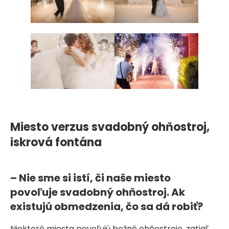
Miesto verzus svadobný ohňostroj,
iskrová fontána
– Nie sme si istí, či naše miesto
povoľuje svadobný ohňostroj. Ak
existujú obmedzenia, čo sa dá robiť?
Niektoré miesta povoľujú bežné ohňostroje, zatiaľ