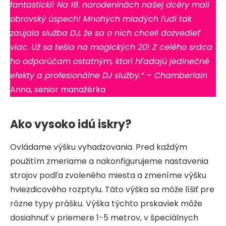
fantastickí! Na 18. narodeninách našej dcéry mali
obrovský úspech! Mnohých mladých ľudí tak
zaujala služba DJ, že sa o nich chceli dozvedieť
viac. Už sa tešia na magických 20! Z celého srdca
ho odporúčam ostatným, ktorí hľadajú jedinečné
efekty a profesionálne DJ služby.“ – Chamberlain
Anna, senior manažérka
Ako vysoko idú iskry?
Ovládame výšku vyhadzovania. Pred každým
použitím zmeriame a nakonfigurujeme nastavenia
strojov podľa zvoleného miesta a zmeníme výšku
hviezdicového rozptylu. Táto výška sa môže líšiť pre
rôzne typy prášku. Výška týchto prskaviek môže
dosiahnuť v priemere 1-5 metrov, v špeciálnych