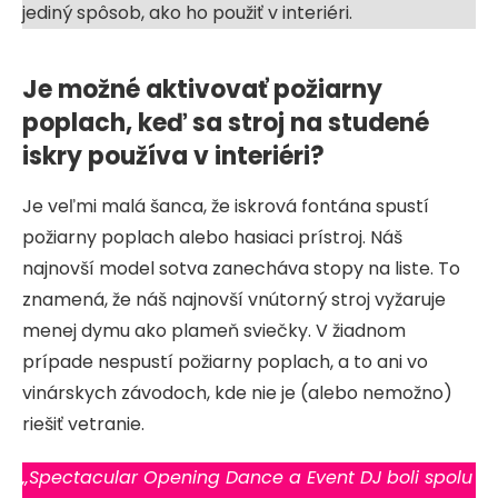
jediný spôsob, ako ho použiť v interiéri.
Je možné aktivovať požiarny
poplach, keď sa stroj na studené
iskry používa v interiéri?
Je veľmi malá šanca, že iskrová fontána spustí
požiarny poplach alebo hasiaci prístroj. Náš
najnovší model sotva zanecháva stopy na liste. To
znamená, že náš najnovší vnútorný stroj vyžaruje
menej dymu ako plameň sviečky. V žiadnom
prípade nespustí požiarny poplach, a to ani vo
vinárskych závodoch, kde nie je (alebo nemožno)
riešiť vetranie.
„Spectacular Opening Dance a Event DJ boli spolu