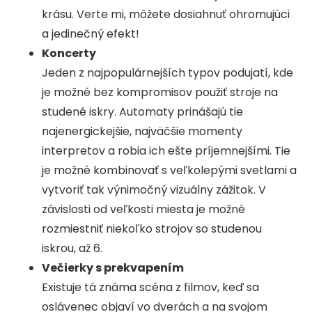
krásu. Verte mi, môžete dosiahnuť ohromujúci
a jedinečný efekt!
Koncerty
Jeden z najpopulárnejších typov podujatí, kde
je možné bez kompromisov použiť stroje na
studené iskry. Automaty prinášajú tie
najenergickejšie, najväčšie momenty
interpretov a robia ich ešte príjemnejšími. Tie
je možné kombinovať s veľkolepými svetlami a
vytvoriť tak výnimočný vizuálny zážitok. V
závislosti od veľkosti miesta je možné
rozmiestniť niekoľko strojov so studenou
iskrou, až 6.
Večierky s prekvapením
Existuje tá známa scéna z filmov, keď sa
oslávenec objaví vo dverách a na svojom