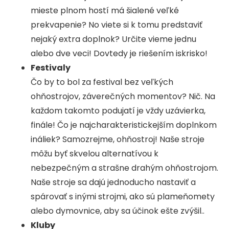
mieste plnom hostí má šialené veľké
prekvapenie? No viete si k tomu predstaviť
nejaký extra doplnok? Určite vieme jednu
alebo dve veci! Dovtedy je riešením iskrisko!
Festivaly
Čo by to bol za festival bez veľkých
ohňostrojov, záverečných momentov? Nič. Na
každom takomto podujatí je vždy uzávierka,
finále! Čo je najcharakteristickejším doplnkom
ináliek? Samozrejme, ohňostroj! Naše stroje
môžu byť skvelou alternatívou k
nebezpečným a strašne drahým ohňostrojom.
Naše stroje sa dajú jednoducho nastaviť a
spárovať s inými strojmi, ako sú plameňomety
alebo dymovnice, aby sa účinok ešte zvýšil..
Kluby