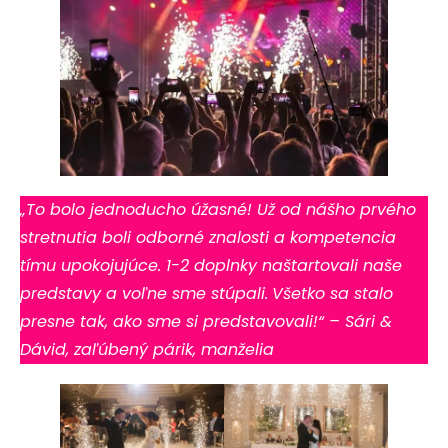
„To bolo jednoducho úžasné! Už od nášho prvého
stretnutia boli odborné znalosti a kompetencia
tímu upokojujúce.
1-2 doplnky naštartovali naše
predstavy a voľne sme stúpali.
Všetko sa stalo
presne tak, ako sme si predstavovali!“ – Sári &
Dávid, zaľúbený párik, manželia