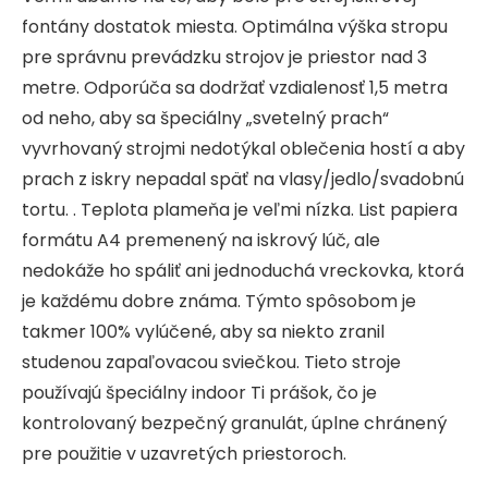
fontány dostatok miesta. Optimálna výška stropu
pre správnu prevádzku strojov je priestor nad 3
metre. Odporúča sa dodržať vzdialenosť 1,5 metra
od neho, aby sa špeciálny „svetelný prach“
vyvrhovaný strojmi nedotýkal oblečenia hostí a aby
prach z iskry nepadal späť na vlasy/jedlo/svadobnú
tortu. . Teplota plameňa je veľmi nízka. List papiera
formátu A4 premenený na iskrový lúč, ale
nedokáže ho spáliť ani jednoduchá vreckovka, ktorá
je každému dobre známa. Týmto spôsobom je
takmer 100% vylúčené, aby sa niekto zranil
studenou zapaľovacou sviečkou. Tieto stroje
používajú špeciálny indoor Ti prášok, čo je
kontrolovaný bezpečný granulát, úplne chránený
pre použitie v uzavretých priestoroch.