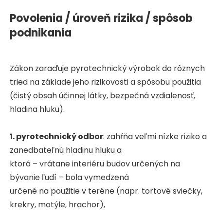
Povolenia / úroveň rizika / spôsob
podnikania
Zákon zaraďuje pyrotechnický výrobok do rôznych
tried na základe jeho rizikovosti a spôsobu použitia
(čistý obsah účinnej látky, bezpečná vzdialenosť,
hladina hluku).
1. pyrotechnický odbor
: zahŕňa veľmi nízke riziko a
zanedbateľnú hladinu hluku a
ktorá – vrátane interiéru budov určených na
bývanie ľudí – bola vymedzená
určené na použitie v teréne (napr. tortové sviečky,
krekry, motýle, hrachor),