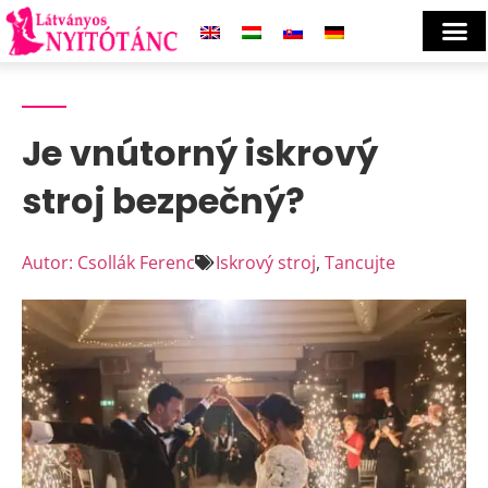
Je vnútorný iskrový
stroj bezpečný?
Autor: Csollák Ferenc
Iskrový stroj
,
Tancujte