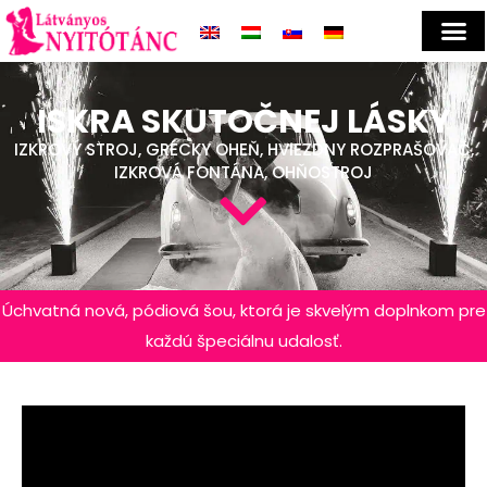
ISKRA SKUTOČNEJ LÁSKY
IZKROVÝ STROJ, GRÉCKY OHEŇ, HVIEZDNY ROZPRAŠOVAČ,
IZKROVÁ FONTÁNA, OHŇOSTROJ
Úchvatná nová, pódiová šou, ktorá je skvelým doplnkom pre
každú špeciálnu udalosť.