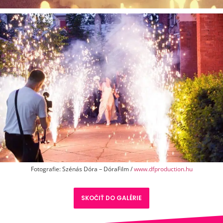
Fotografie: Szénás Dóra – DóraFilm /
www.dfproduction.hu
SKOČIŤ DO GALÉRIE