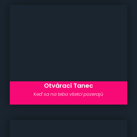
Otvárací Tanec
Keď sa na teba všetci pozerajú