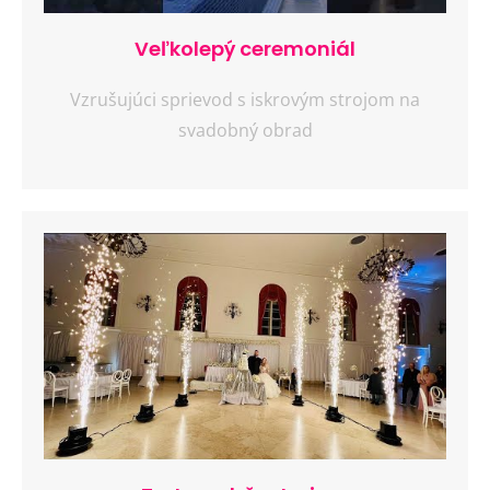
Veľkolepý ceremoniál
Vzrušujúci sprievod s iskrovým strojom na
svadobný obrad