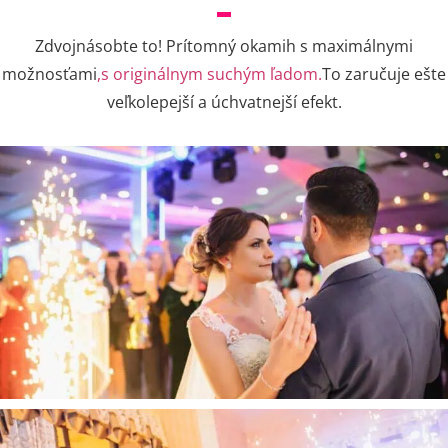
Zdvojnásobte to! Prítomný okamih s maximálnymi
možnosťami
,s originálnym suchým ľadom.
To zaručuje ešte
veľkolepejší a úchvatnejší efekt.