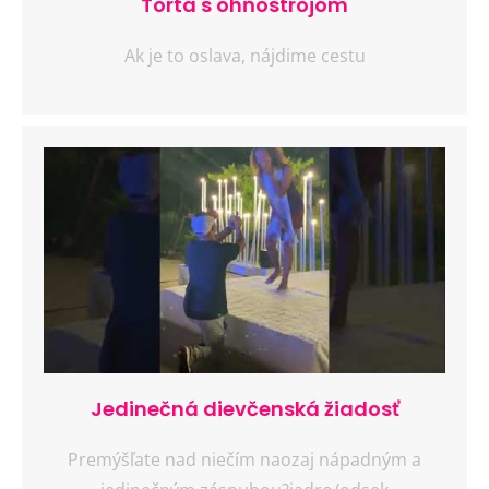
Torta s ohňostrojom
Ak je to oslava, nájdime cestu
Jedinečná dievčenská žiadosť
Premýšľate nad niečím naozaj nápadným a