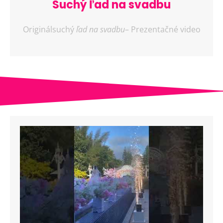
Suchý ľad na svadbu
Originálsuchý
ľad na svadbu
– Prezentačné video