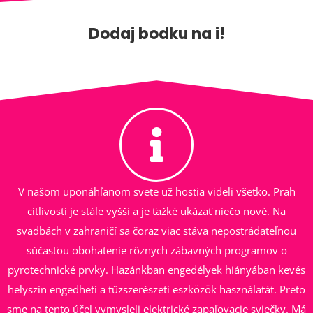
Dodaj bodku na i!
V našom uponáhľanom svete už hostia videli všetko. Prah
citlivosti je stále vyšší a je ťažké ukázať niečo nové. Na
svadbách v zahraničí sa čoraz viac stáva nepostrádateľnou
súčasťou obohatenie rôznych zábavných programov o
pyrotechnické prvky. Hazánkban engedélyek hiányában kevés
helyszín engedheti a tűzszerészeti eszközök használatát. Preto
sme na tento účel vymysleli elektrické zapaľovacie sviečky. Má