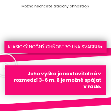
Možno nechcete tradičný ohňostroj?
KLASICKÝ NOČNÝ OHŇOSTROJ NA SVADBU
Jeho výška je nastaviteľná v
rozmedzí 3-6 m. 6 je možné spájať
v rade.