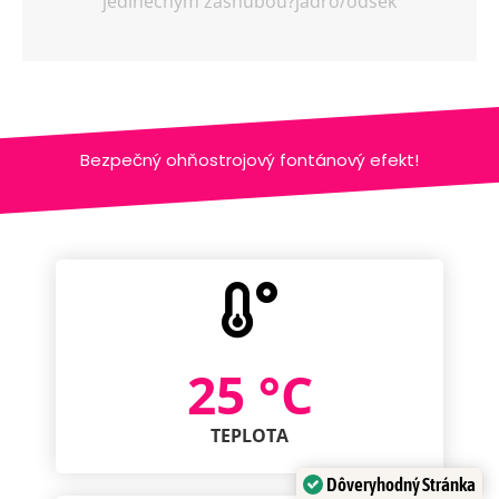
jedinečným zásnubou?jadro/odsek
Bezpečný ohňostrojový fontánový efekt!
25
 °C
TEPLOTA
Dôveryhodný Stránka