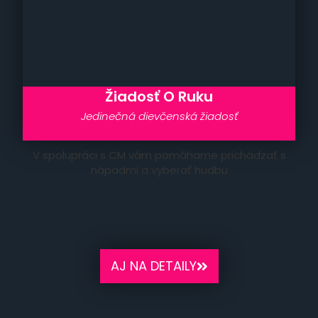
Žiadosť O Ruku
Jedinečná dievčenská žiadosť
V spolupráci s CM vám pomáhame prichádzať s
nápadmi a vyberať hudbu
AJ NA DETAILY