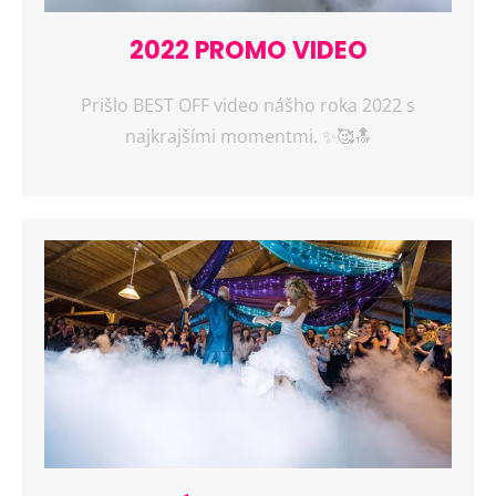
2022 PROMO VIDEO
Prišlo BEST OFF video nášho roka 2022 s
najkrajšími momentmi. ✨🥰🔝