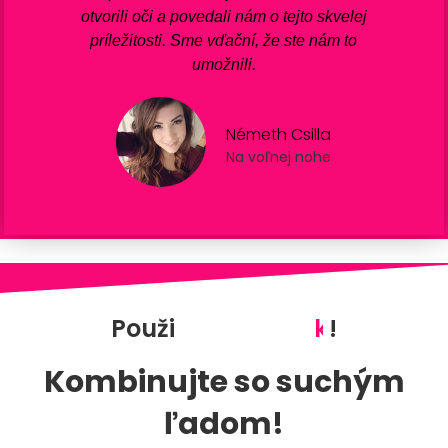
otvorili oči a povedali nám o tejto skvelej
príležitosti. Sme vďační, že ste nám to
umožnili.
Németh Csilla
Na voľnej nohe
Použi
!
k
o
ľ
v
e
k
y
d
d
e
k
e
Kombinujte so suchým
ľadom!