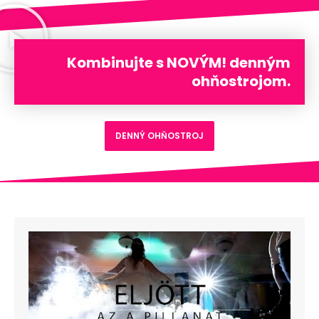
Kombinujte s NOVÝM! denným
ohňostrojom.
DENNÝ OHŇOSTROJ