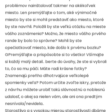
problémov nainštalovať takmer na akékoľvek
miesto. Len premýšľajte o tom, aké výnimočné
miesto by ste si mohli predstaviť ako miesto, ktoré
by ste navrhli. Položili by ste veľkú otázku na mieste
vášho zoznámenia? Možno, že miesto vášho prvého
rande by bolo to správne? Mohli by ste
opečiatkovať miesto, kde došlo k prvému bozku?
GPremýšľajte a prispôsobte si to všetko! Všímajte
si každý malý detail.. berte do úvahy, že ste si vybrali
to, čo sa mu páči. Máte radi krásne fotky?
Znamenajú preňho dlhotrvajúce veľkolepé
spomienky veľa? Potom určite zvoľte iskry, pretože
z návrhu môžete urobiť takú slávnostnú a noblesnú
udalosť, o akej sa nielen vám, ale ani ona predtým
nesnívala/nevidela..
Starostlivo a s vysokou mierou starostlivosti dbáme