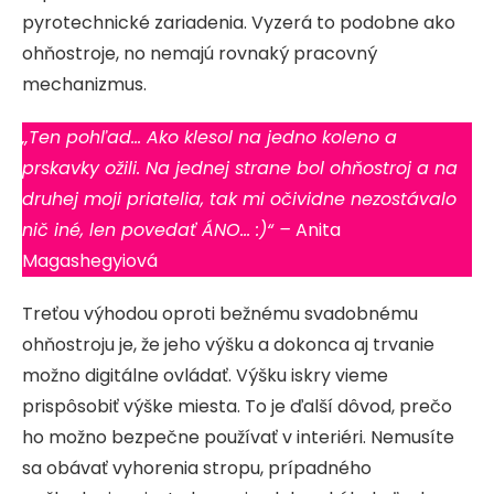
pyrotechnické zariadenia. Vyzerá to podobne ako
ohňostroje, no nemajú rovnaký pracovný
mechanizmus.
„Ten pohľad… Ako klesol na jedno koleno a
prskavky ožili. Na jednej strane bol ohňostroj a na
druhej moji priatelia, tak mi očividne nezostávalo
nič iné, len povedať ÁNO… :)“ –
Anita
Magashegyiová
Treťou výhodou oproti bežnému svadobnému
ohňostroju je, že jeho výšku a dokonca aj trvanie
možno digitálne ovládať. Výšku iskry vieme
prispôsobiť výške miesta. To je ďalší dôvod, prečo
ho možno bezpečne používať v interiéri. Nemusíte
sa obávať vyhorenia stropu, prípadného