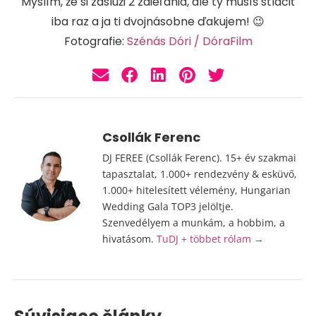
Myslím, že si zaslúži 2 zdieľania, ale ty musíš stlačiť
iba raz a ja ti dvojnásobne ďakujem! 😉
Fotografie:
Szénás Dóri / DóraFilm
Csollák Ferenc
DJ FEREE (Csollák Ferenc). 15+ év szakmai
tapasztalat, 1.000+ rendezvény & esküvő,
1.000+ hitelesített vélemény, Hungarian
Wedding Gala TOP3 jelöltje.
Szenvedélyem a munkám, a hobbim, a
hivatásom.
TuDJ + többet rólam →