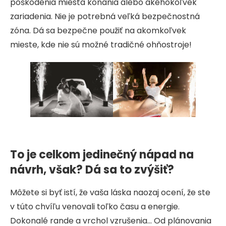
poškodenia miesta konania alebo akéhokoľvek
zariadenia. Nie je potrebná veľká bezpečnostná
zóna. Dá sa bezpečne použiť na akomkoľvek
mieste, kde nie sú možné tradičné ohňostroje!
To je celkom jedinečný nápad na
návrh, však? Dá sa to zvýšiť?
Môžete si byť istí, že vaša láska naozaj ocení, že ste
v túto chvíľu venovali toľko času a energie.
Dokonalé rande a vrchol vzrušenia… Od plánovania