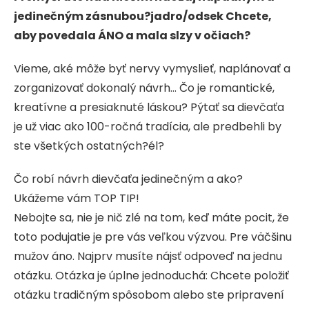
jedinečným zásnubou?jadro/odsek Chcete,
aby povedala ÁNO a mala slzy v očiach?
Vieme, aké môže byť nervy vymyslieť, naplánovať a
zorganizovať dokonalý návrh… Čo je romantické,
kreatívne a presiaknuté láskou? Pýtať sa dievčaťa
je už viac ako 100-ročná tradícia, ale predbehli by
ste všetkých ostatných?él?
Čo robí návrh dievčaťa jedinečným a ako?
Ukážeme vám TOP TIP!
Nebojte sa, nie je nič zlé na tom, keď máte pocit, že
toto podujatie je pre vás veľkou výzvou. Pre väčšinu
mužov áno. Najprv musíte nájsť odpoveď na jednu
otázku. Otázka je úplne jednoduchá: Chcete položiť
otázku tradičným spôsobom alebo ste pripravení