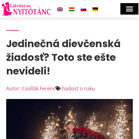
Jedinečná dievčenská
žiadosť? Toto ste ešte
nevideli!
Autor: Csollák Ferenc
žiadosť o ruku