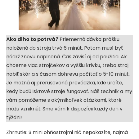
Ako dlho to potrvá?
Priemerná dávka prášku
naložená do stroja trvá 6 minút. Potom musí byť
nádrž znovu naplnená. Čas závisí aj od použitia. Ak
chceme viac strojčekov a vyššiu krivku, treba stroj
nabiť skôr a s časom dohrevu počítať o 5-10 minút.
Je možná aj prerušovaná prevádzka, kde určíte,
kedy budú iskrové stroje fungovať. Náš technik a my
vám pomôžeme s akýmikoľvek otázkami, ktoré
môžu vzniknúť. Sme vám k dispozícii každý deň v
týždni!
Zhrnutie: S mini ohňostrojmi nič nepokazíte, najmä