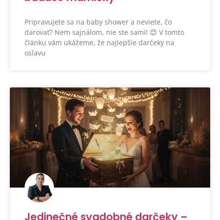
Pripravujete sa na baby shower a neviete, čo
darovať? Nem sajnálom, nie ste sami! 😊 V tomto
článku vám ukážeme, že najlepšie darčeky na
oslavu
Jedinečné svadobné darčeky –