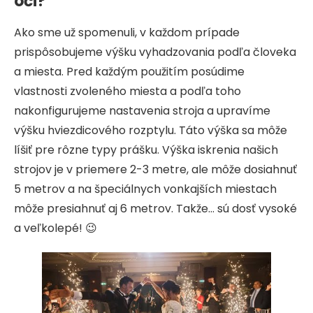
oči?
Ako sme už spomenuli, v každom prípade
prispôsobujeme výšku vyhadzovania podľa človeka
a miesta. Pred každým použitím posúdime
vlastnosti zvoleného miesta a podľa toho
nakonfigurujeme nastavenia stroja a upravíme
výšku hviezdicového rozptylu. Táto výška sa môže
líšiť pre rôzne typy prášku. Výška iskrenia našich
strojov je v priemere 2-3 metre, ale môže dosiahnuť
5 metrov a na špeciálnych vonkajších miestach
môže presiahnuť aj 6 metrov. Takže… sú dosť vysoké
a veľkolepé! 😉