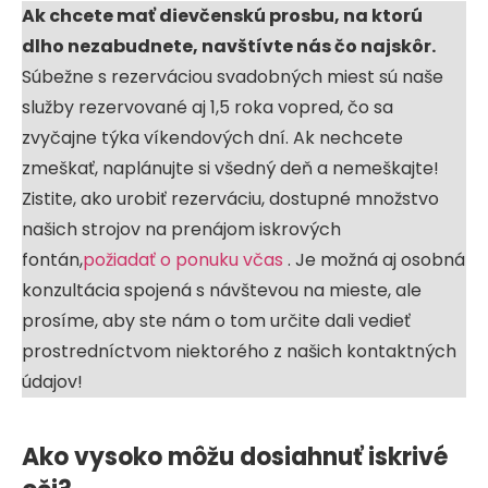
Ak chcete mať dievčenskú prosbu, na ktorú
dlho nezabudnete, navštívte nás čo najskôr.
Súbežne s rezerváciou svadobných miest sú naše
služby rezervované aj 1,5 roka vopred, čo sa
zvyčajne týka víkendových dní. Ak nechcete
zmeškať, naplánujte si všedný deň a nemeškajte!
Zistite, ako urobiť rezerváciu, dostupné množstvo
našich strojov na prenájom iskrových
fontán,
požiadať o ponuku včas
. Je možná aj osobná
konzultácia spojená s návštevou na mieste, ale
prosíme, aby ste nám o tom určite dali vedieť
prostredníctvom niektorého z našich kontaktných
údajov!
Ako vysoko môžu dosiahnuť iskrivé