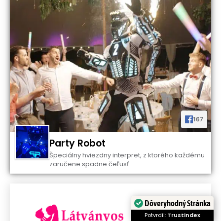
167
Party Robot
Špeciálny hviezdny interpret, z ktorého každému
zaručene spadne čeľusť
Dôveryhodný Stránka
Potvrdil:
Trustindex