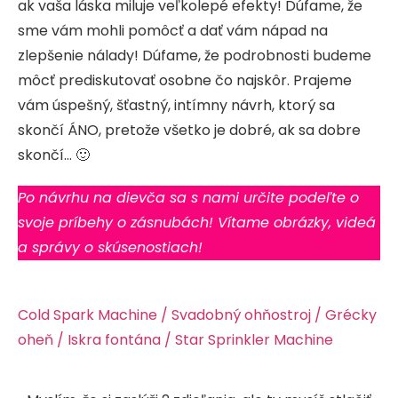
ak vaša láska miluje veľkolepé efekty! Dúfame, že
sme vám mohli pomôcť a dať vám nápad na
zlepšenie nálady! Dúfame, že podrobnosti budeme
môcť prediskutovať osobne čo najskôr. Prajeme
vám úspešný, šťastný, intímny návrh, ktorý sa
skončí ÁNO, pretože všetko je dobré, ak sa dobre
skončí… 🙂
Po návrhu na dievča sa s nami určite podeľte o
svoje príbehy o zásnubách! Vítame obrázky, videá
a správy o skúsenostiach!
Cold Spark Machine / Svadobný ohňostroj / Grécky
oheň / Iskra fontána / Star Sprinkler Machine