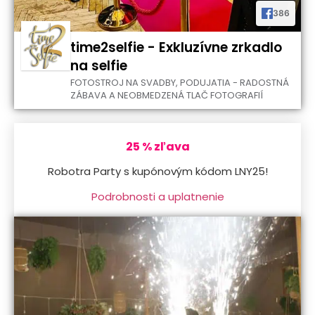
386
time2selfie - Exkluzívne zrkadlo
na selfie
FOTOSTROJ NA SVADBY, PODUJATIA - RADOSTNÁ
ZÁBAVA A NEOBMEDZENÁ TLAČ FOTOGRAFIÍ
25 % zľava
Robotra Party s kupónovým kódom LNY25!
Podrobnosti a uplatnenie