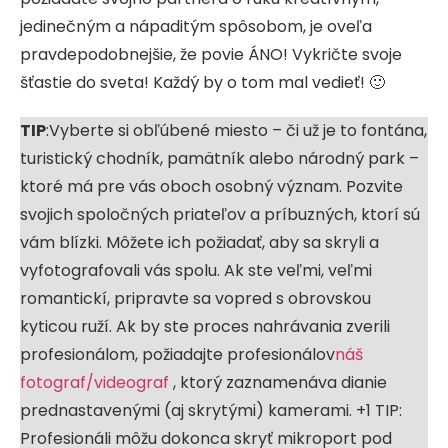
jedinečným a nápaditým spôsobom, je oveľa
pravdepodobnejšie, že povie ÁNO! Vykričte svoje
šťastie do sveta! Každý by o tom mal vedieť! 🙂
TIP
:Vyberte si obľúbené miesto – či už je to fontána,
turistický chodník, pamätník alebo národný park –
ktoré má pre vás oboch osobný význam. Pozvite
svojich spoločných priateľov a príbuzných, ktorí sú
vám blízki. Môžete ich požiadať, aby sa skryli a
vyfotografovali vás spolu. Ak ste veľmi, veľmi
romantickí, pripravte sa vopred s obrovskou
kyticou ruží. Ak by ste proces nahrávania zverili
profesionálom, požiadajte profesionálov
náš
fotograf/videograf
, ktorý zaznamenáva dianie
prednastavenými (aj skrytými) kamerami. +1 TIP:
Profesionáli môžu dokonca skryť mikroport pod