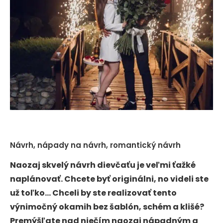
Návrh, nápady na návrh, romantický návrh
Naozaj skvelý návrh dievčaťu je veľmi ťažké
naplánovať. Chcete byť originálni, no videli ste
už toľko… Chceli by ste realizovať tento
výnimočný okamih bez šablón, schém a klišé?
Premýšľate nad niečím naozaj nápadným a