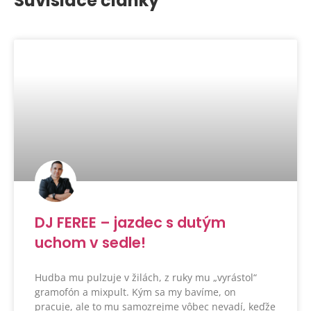
Súvisiace články
DJ FEREE – jazdec s dutým
uchom v sedle!
Hudba mu pulzuje v žilách, z ruky mu „vyrástol“
gramofón a mixpult. Kým sa my bavíme, on
pracuje, ale to mu samozrejme vôbec nevadí, keďže