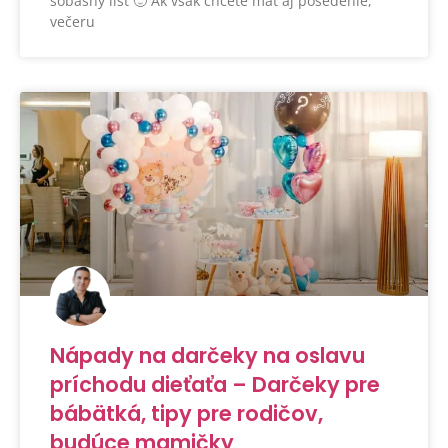
sobášny list 🙂 Ak však chcete mať aj posedenie,
večeru
Nápady na darčeky na oslavu
príchodu dieťaťa – Darčeky pre
bábätká, tipy pre rodičov,
budúce mamičky