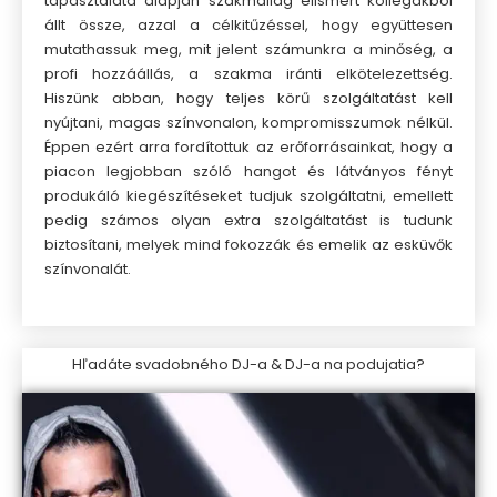
tapasztalata alapján szakmailag elismert kollégákból
állt össze, azzal a célkitűzéssel, hogy együttesen
mutathassuk meg, mit jelent számunkra a minőség, a
profi hozzáállás, a szakma iránti elkötelezettség.
Hiszünk abban, hogy teljes körű szolgáltatást kell
nyújtani, magas színvonalon, kompromisszumok nélkül.
Éppen ezért arra fordítottuk az erőforrásainkat, hogy a
piacon legjobban szóló hangot és látványos fényt
produkáló kiegészítéseket tudjuk szolgáltatni, emellett
pedig számos olyan extra szolgáltatást is tudunk
biztosítani, melyek mind fokozzák és emelik az esküvők
színvonalát.
Hľadáte svadobného DJ-a & DJ-a na podujatia?