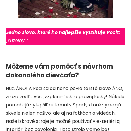
Jedno slovo, ktoré ho najlepšie vystihuje
Pocit
:
„kúzelný““
Môžeme vám pomôcť s návrhom
dokonalého dievčaťa?
Nuž, ÁNO! A keď sa od neho povie to isté slovo ÁNO,
zrazu vedľa vás „vzplanie“ iskra pravej lásky! Náladu
pomáhajú vylepšiť automaty Spark, ktoré vyzerajú
skvele nielen naživo, ale aj na fotkách a videách.
Naše iskrové stroje je možné používať v exteriéri aj
interiéri bez povolenia. Tieto stroje vieme bez