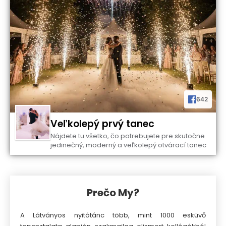
642
Veľkolepý prvý tanec
Nájdete tu všetko, čo potrebujete pre skutočne
jedinečný, moderný a veľkolepý otvárací tanec
Prečo My?
A Látványos nyitótánc több, mint 1000 esküvő