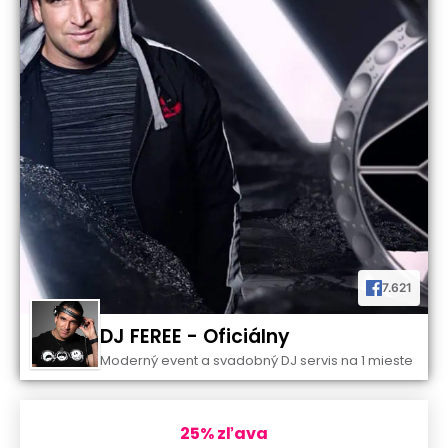
7.621
DJ FEREE - Oficiálny
Moderný event a svadobný DJ servis na 1 mieste
25% zľava