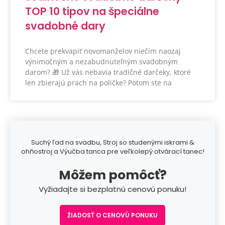
TOP 10 tipov na špeciálne
svadobné dary
Chcete prekvapiť novomanželov niečím naozaj
výnimočným a nezabudnuteľným svadobným
darom? 🎁 Už vás nebavia tradičné darčeky, ktoré
len zbierajú prach na poličke? Potom ste na
Suchý ľad na svadbu, Stroj so studenými iskrami &
ohňostroj a Výučba tanca pre veľkolepý otvárací tanec!
Môžem pomôcť?
Vyžiadajte si bezplatnú cenovú ponuku!
ŽIADOSŤ O CENOVÚ PONUKU