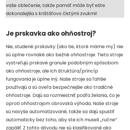
vaše oblečenie, takže pamäť môže byť ešte
dokonalejšia s krištáľovo čistými zvukmi!
Je prskavka ako ohňostroj?
Nie, studené prskavky (ako tie, ktoré máme my) nie
sú úplne rovnaké ako bežné ohňostroje. Tieto stroje
vystreľujú prskavé granule podobným spôsobom
ako ohňostroje, ale ich štruktúra/princíp
fungovania je úplne iný. Naše stroje sa ľahšie
používajú a sú oveľa bezpečnejšie ako tradičné
ohňostroje. Dajú sa rozmiestniť podľa želania, čo je
oproti ohňostrojom obrovská výhoda. Naše stroje
sú navyše automatizované, takže sa dajú spustiť
automaticky bez toho, aby ste ich museli „ručne“
zapáliť. Z tohto dôvodu nie sú klasifikované ako