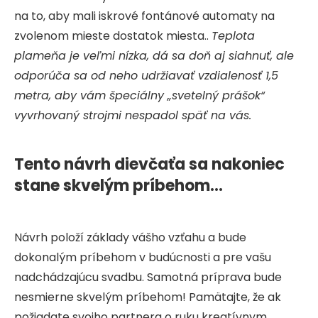
na to, aby mali iskrové fontánové automaty na
zvolenom mieste dostatok miesta..
Teplota
plameňa je veľmi nízka, dá sa doň aj siahnuť, ale
odporúča sa od neho udržiavať vzdialenosť 1,5
metra, aby vám špeciálny „svetelný prášok“
vyvrhovaný strojmi nespadol späť na vás.
Tento návrh dievčaťa sa nakoniec
stane skvelým príbehom…
Návrh položí základy vášho vzťahu a bude
dokonalým príbehom v budúcnosti a pre vašu
nadchádzajúcu svadbu. Samotná príprava bude
nesmierne skvelým príbehom! Pamätajte, že ak
požiadate svojho partnera o ruku kreatívnym,