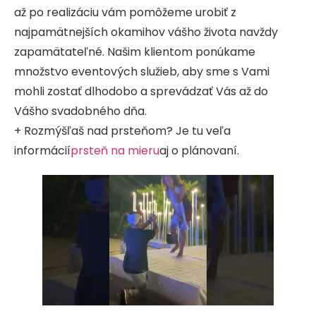
až po realizáciu vám pomôžeme urobiť z
najpamätnejších okamihov vášho života navždy
zapamätateľné. Našim klientom ponúkame
množstvo eventových služieb, aby sme s Vami
mohli zostať dlhodobo a sprevádzať Vás až do
Vášho svadobného dňa.
+ Rozmýšľaš nad prsteňom? Je tu veľa
informácií
prsteň na mieru
aj o plánovaní.