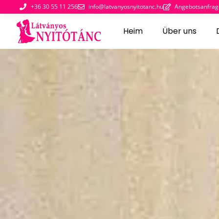
+36 30 55 11 256
info@latvanyosnyitotanc.hu
Angebotsanfrag
Heim
Über uns