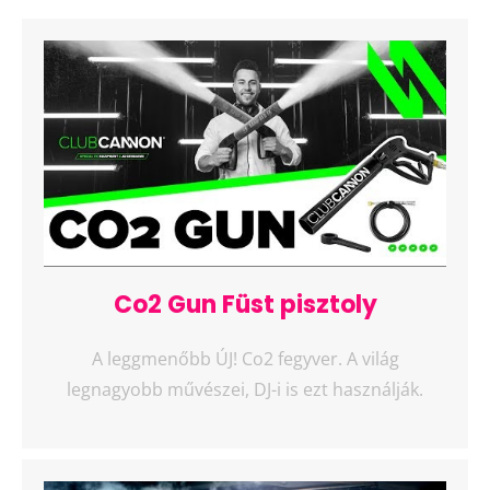
Co2 Gun Füst pisztoly
A leggmenőbb ÚJ! Co2 fegyver. A világ
legnagyobb művészei, DJ-i is ezt használják.