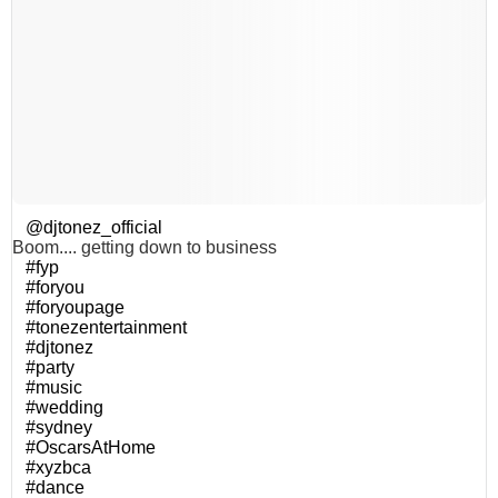
@djtonez_official
Boom.... getting down to business
#fyp
#foryou
#foryoupage
#tonezentertainment
#djtonez
#party
#music
#wedding
#sydney
#OscarsAtHome
#xyzbca
#dance