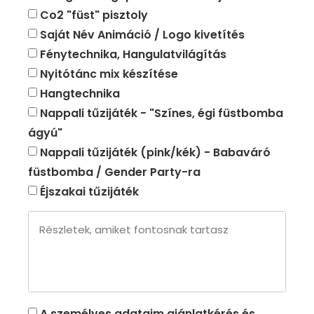
Co2 "füst" pisztoly
Saját Név Animáció / Logo kivetítés
Fénytechnika, Hangulatvilágítás
Nyitótánc mix készítése
Hangtechnika
Nappali tűzijáték - "Színes, égi füstbomba
ágyú"
Nappali tűzijáték (pink/kék) - Babaváró
füstbomba / Gender Party-ra
Éjszakai tűzijáték
A személyes adataim ajánlatkérés és