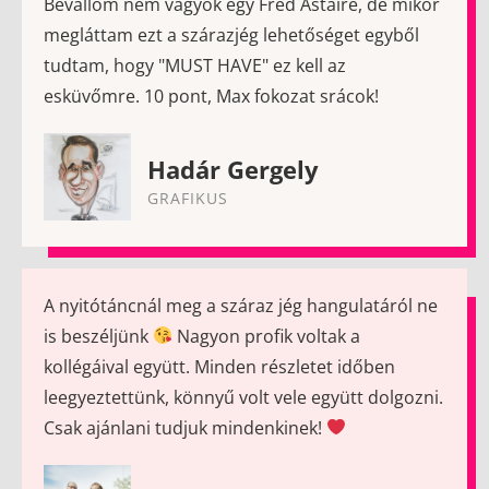
Bevallom nem vagyok egy Fred Astaire, de mikor
megláttam ezt a szárazjég lehetőséget egyből
tudtam, hogy "MUST HAVE" ez kell az
esküvőmre. 10 pont, Max fokozat srácok!
Hadár Gergely
GRAFIKUS
A nyitótáncnál meg a száraz jég hangulatáról ne
is beszéljünk
Nagyon profik voltak a
kollégáival együtt. Minden részletet időben
leegyeztettünk, könnyű volt vele együtt dolgozni.
Csak ajánlani tudjuk mindenkinek!