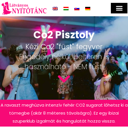
Co2 Pisztoly
Kézi Co2 "füst" fegyver
Engedély nélkül, beltéren is
használható - NEM füst!
A ravaszt meghúzva intenzív fehér CO2 sugarat lőhetsz ki a
tömegbe (akár 8 méteres távolságra). Ez egy ibizai
szuperklub izgalmát és hangulatát hozza vissza.