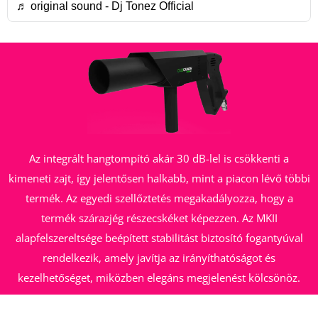
♬ original sound - Dj Tonez Official
Az integrált hangtompító akár 30 dB-lel is csökkenti a
kimeneti zajt, így jelentősen halkabb, mint a piacon lévő többi
termék. Az egyedi szellőztetés megakadályozza, hogy a
termék szárazjég részecskéket képezzen. Az MKII
alapfelszereltsége beépített stabilitást biztosító fogantyúval
rendelkezik, amely javítja az irányíthatóságot és
kezelhetőséget, miközben elegáns megjelenést kölcsönöz.