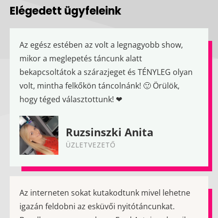
Elégedett ügyfeleink
Az egész estében az volt a legnagyobb show,
mikor a meglepetés táncunk alatt
bekapcsoltátok a szárazjeget és TÉNYLEG olyan
volt, mintha felkőkön táncolnánk! 🙂 Örülök,
hogy téged választottunk! ❤
Ruzsinszki Anita
ÜZLETVEZETŐ
Az interneten sokat kutakodtunk mivel lehetne
igazán feldobni az esküvői nyitótáncunkat.