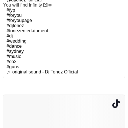
You will find Infinity 🙌🙌
#fyp
#foryou
#foryoupage
#djtonez
#tonezentertainment
#dj
#wedding
#dance
#sydney
#music
#co2
#guns
♬ original sound - Dj Tonez Official