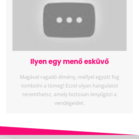
Ilyen egy menő esküvő
Magával ragadó élmény, mellyel együtt fog
tombolni a tömeg! Ezzel olyan hangulatot
teremthetsz, amely biztosan lenyűgözi a
vendégeidet.