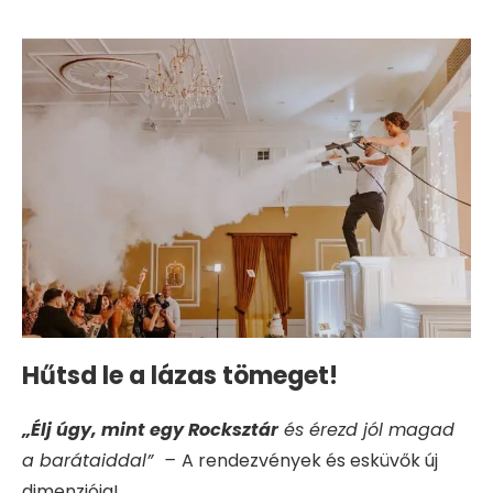
Hűtsd le a lázas tömeget!
„Élj úgy, mint egy Rocksztár
és érezd jól magad
a barátaiddal” –
A rendezvények és esküvők új
dimenziója!