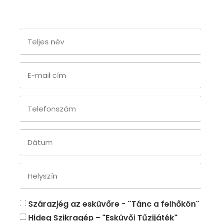
Szárazjég az esküvőre - "Tánc a felhőkön"
Hideg Szikragép - "Esküvői Tűzijáték"