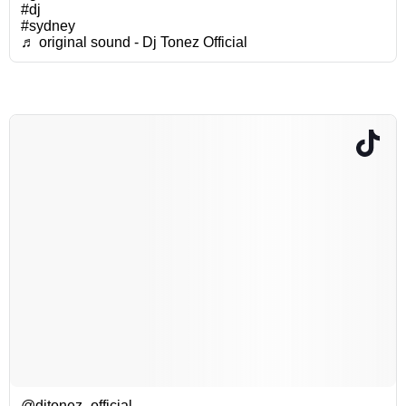
#dj
#sydney
♬ original sound - Dj Tonez Official
@djtonez_official