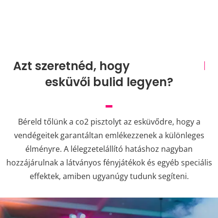
Azt szeretnéd, hogy
t
f
e
á
l
l
e
esküvői bulid legyen?
Béreld tőlünk a co2 pisztolyt az esküvődre, hogy a
vendégeitek garantáltan emlékezzenek a különleges
élményre. A lélegzetelállító hatáshoz nagyban
hozzájárulnak a látványos fényjátékok és egyéb speciális
effektek, amiben ugyanúgy tudunk segíteni.