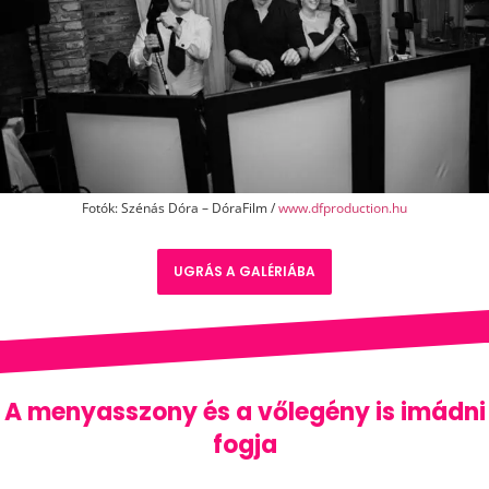
Fotók: Szénás Dóra – DóraFilm /
www.dfproduction.hu
UGRÁS A GALÉRIÁBA
A menyasszony és a vőlegény is imádni
fogja