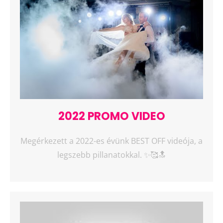
2022 PROMO VIDEO
Megérkezett a 2022-es évünk BEST OFF videója, a
legszebb pillanatokkal. ✨🥰🔝