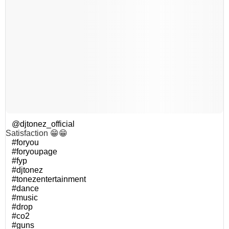
@djtonez_official
Satisfaction 😁😁
#foryou
#foryoupage
#fyp
#djtonez
#tonezentertainment
#dance
#music
#drop
#co2
#guns