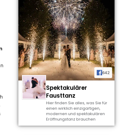
n
en
642
Spektakulärer
Fausttanz
ch
Hier finden Sie alles, was Sie für
n
einen wirklich einzigartigen,
s
modernen und spektakulären
Eröffnungstanz brauchen