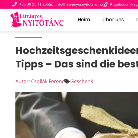
+36 30 55 11 256
info@latvanyosnyitotanc.hu
Angebotsanfrag
Heim
Über uns
Hochzeitsgeschenkidee
Tipps – Das sind die be
Autor: Csollák Ferenc
Geschenk