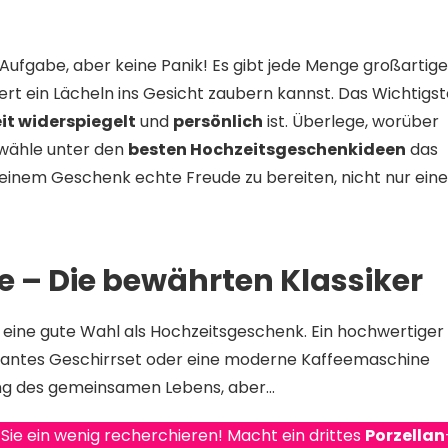
 Aufgabe, aber keine Panik! Es gibt jede Menge großartige
ert ein Lächeln ins Gesicht zaubern kannst. Das Wichtigs
it widerspiegelt
und
persönlich
ist. Überlege, worüber
d wähle unter den
besten Hochzeitsgeschenkideen
das
t deinem Geschenk echte Freude zu bereiten, nicht nur ein
e – Die bewährten Klassiker
r eine gute Wahl als Hochzeitsgeschenk. Ein hochwertiger
gantes Geschirrset oder eine moderne Kaffeemaschine
fang des gemeinsamen Lebens, aber…
 Sie ein wenig recherchieren! Macht ein drittes
Porzellan