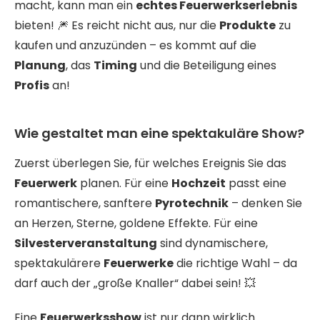
macht, kann man ein
echtes Feuerwerkserlebnis
bieten! 🎆 Es reicht nicht aus, nur die
Produkte
zu
kaufen und anzuzünden – es kommt auf die
Planung
, das
Timing
und die Beteiligung eines
Profis
an!
Wie gestaltet man eine spektakuläre Show?
Zuerst überlegen Sie, für welches Ereignis Sie das
Feuerwerk
planen. Für eine
Hochzeit
passt eine
romantischere, sanftere
Pyrotechnik
– denken Sie
an Herzen, Sterne, goldene Effekte. Für eine
Silvesterveranstaltung
sind dynamischere,
spektakulärere
Feuerwerke
die richtige Wahl – da
darf auch der „große Knaller“ dabei sein! 💥
Eine
Feuerwerksshow
ist nur dann wirklich