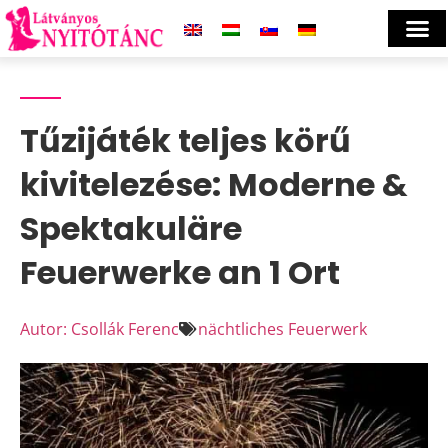
Tűzijáték teljes körű
kivitelezése: Moderne &
Spektakuläre
Feuerwerke an 1 Ort
Autor: Csollák Ferenc
nächtliches Feuerwerk