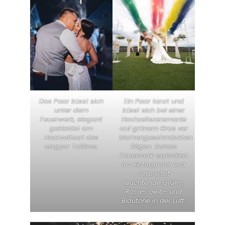
Das Paar küsst sich
Ein Paar tanzt und
unter dem
küsst sich bei einer
Feuerwerk, elegant
Hochzeitszeremonie
gekleidet am
auf grünem Gras vor
Hochzeitsort des
blumengeschmückten
Magyar Talléros.
Bögen. Buntes
Feuerwerk explodiert
im Hintergrund und
verbreitet
leuchtende Grün-,
Rosa-, Gelb- und
Blautöne in der Luft.