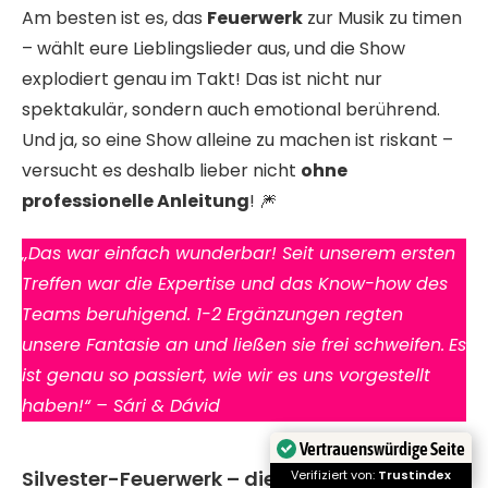
Am besten ist es, das
Feuerwerk
zur Musik zu timen
– wählt eure Lieblingslieder aus, und die Show
explodiert genau im Takt! Das ist nicht nur
spektakulär, sondern auch emotional berührend.
Und ja, so eine Show alleine zu machen ist riskant –
versucht es deshalb lieber nicht
ohne
professionelle Anleitung
! 🎆
„Das war einfach wunderbar! Seit unserem ersten
Treffen war die Expertise und das Know-how des
Teams beruhigend.
1-2 Ergänzungen regten
unsere Fantasie an und ließen sie frei schweifen.
Es
ist genau so passiert, wie wir es uns vorgestellt
haben!“ – Sári & Dávid
Vertrauenswürdige Seite
Silvester-Feuerwerk – die spektakulärste
Verifiziert von:
Trustindex