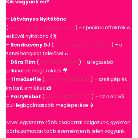
Kik vagyunk mi?
–
Látványos Nyitótánc
(
www.latvanyosnyitotanc.hu
) – speciális effektek &
esküvői nyitótánc 💃🕺
–
Rendezvény DJ
(
www.rendezvenydj.com
) – a
zenei hangulat felelősei 🎶
–
Dóra Film
(
www.dorafilm.hu
) – a legszebb
pillanatok megörökítői 🎥
–
Time2selfie
(
www.time2selfie.hu
) – szelfigép és
instant emlékek 📸
–
PartyRobot
(
www.partyrobot.hu
) – az eksüvői
buli legizgalmasabb meglepetése 🤖
Mivel egyszerre több csapattal dolgozunk, gyakran
párhuzamosan több eseményen is jelen vagyunk,