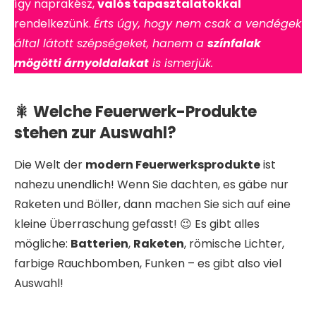
így naprakész,
valós tapasztalatokkal
rendelkezünk.
Érts úgy, hogy nem csak a vendégek
által látott szépségeket, hanem a
színfalak
mögötti árnyoldalakat
is ismerjük.
🎇 Welche Feuerwerk-Produkte
stehen zur Auswahl?
Die Welt der
modern Feuerwerksprodukte
ist
nahezu unendlich! Wenn Sie dachten, es gäbe nur
Raketen und Böller, dann machen Sie sich auf eine
kleine Überraschung gefasst! 😉 Es gibt alles
mögliche:
Batterien
,
Raketen
, römische Lichter,
farbige Rauchbomben, Funken – es gibt also viel
Auswahl!