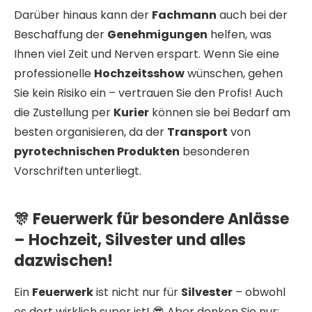
Darüber hinaus kann der
Fachmann
auch bei der
Beschaffung der
Genehmigungen
helfen, was
Ihnen viel Zeit und Nerven erspart. Wenn Sie eine
professionelle
Hochzeitsshow
wünschen, gehen
Sie kein Risiko ein – vertrauen Sie den Profis! Auch
die Zustellung per
Kurier
können sie bei Bedarf am
besten organisieren, da der
Transport
von
pyrotechnischen Produkten
besonderen
Vorschriften unterliegt.
🎊 Feuerwerk für besondere Anlässe
– Hochzeit, Silvester und alles
dazwischen!
Ein
Feuerwerk
ist nicht nur für
Silvester
– obwohl
es dort wirklich super ist! 😎 Aber denken Sie nur: