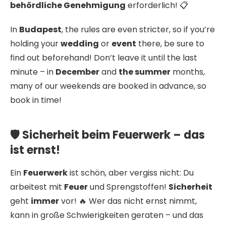
behördliche Genehmigung
erforderlich! 📋
In
Budapest
, the rules are even stricter, so if you’re
holding your
wedding
or
event
there, be sure to
find out beforehand! Don’t leave it until the last
minute – in
December
and
the summer
months,
many of our weekends are booked in advance, so
book in time!
🛡️ Sicherheit beim Feuerwerk – das
ist ernst!
Ein
Feuerwerk
ist schön, aber vergiss nicht: Du
arbeitest mit
Feuer
und Sprengstoffen!
Sicherheit
geht
immer
vor! 🔥 Wer das nicht ernst nimmt,
kann in große Schwierigkeiten geraten – und das