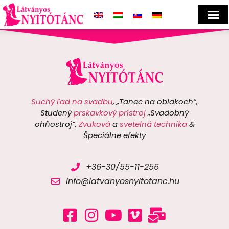
Suchý ľad na svadbu
, „Tanec na oblakoch“,
Studený
prskavkový prístroj
„Svadobný
ohňostroj“,
Zvuková
a
svetelná technika
&
Špeciálne efekty
+36-30/55-11-256
info@latvanyosnyitotanc.hu